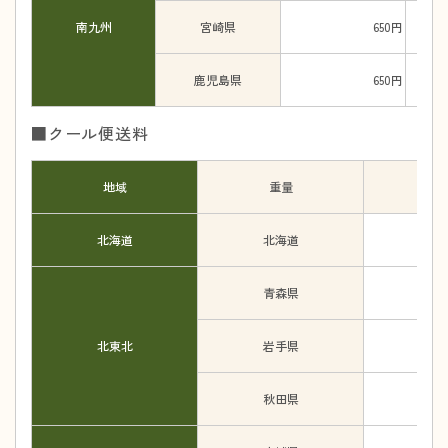
南九州
宮崎県
650円
鹿児島県
650円
■クール便送料
地域
重量
2k
北海道
北海道
青森県
北東北
岩手県
秋田県